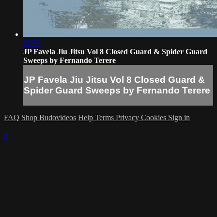
22:58
JP Favela Jiu Jitsu Vol 8 Closed Guard & Spider Guard
Sweeps by Fernando Terere
JP Favela Jiu Jitsu Vol 8 Closed Guard &
Spider Guard Sweeps by Fernando Terere
FAQ
Shop Budovideos
Help
Terms
Privacy
Cookies
Sign in
×